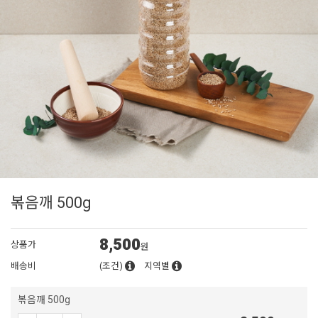
볶음깨 500g
8,500
상품가
원
배송비
(조건)
지역별
볶음깨 500g